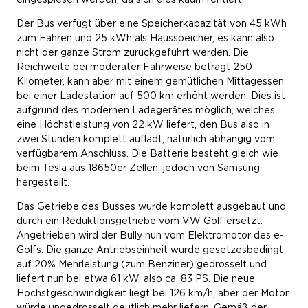
Der Bus verfügt über eine Speicherkapazität von 45 kWh
zum Fahren und 25 kWh als Hausspeicher, es kann also
nicht der ganze Strom zurückgeführt werden. Die
Reichweite bei moderater Fahrweise beträgt 250
Kilometer, kann aber mit einem gemütlichen Mittagessen
bei einer Ladestation auf 500 km erhöht werden. Dies ist
aufgrund des modernen Ladegerätes möglich, welches
eine Höchstleistung von 22 kW liefert, den Bus also in
zwei Stunden komplett auflädt, natürlich abhängig vom
verfügbarem Anschluss. Die Batterie besteht gleich wie
beim Tesla aus 18650er Zellen, jedoch von Samsung
hergestellt.
Das Getriebe des Busses wurde komplett ausgebaut und
durch ein Reduktionsgetriebe vom VW Golf ersetzt.
Angetrieben wird der Bully nun vom Elektromotor des e-
Golfs. Die ganze Antriebseinheit wurde gesetzesbedingt
auf 20% Mehrleistung (zum Benziner) gedrosselt und
liefert nun bei etwa 61 kW, also ca. 83 PS. Die neue
Höchstgeschwindigkeit liegt bei 126 km/h, aber der Motor
würde ungedrosselt deutlich mehr liefern. Gemäß der