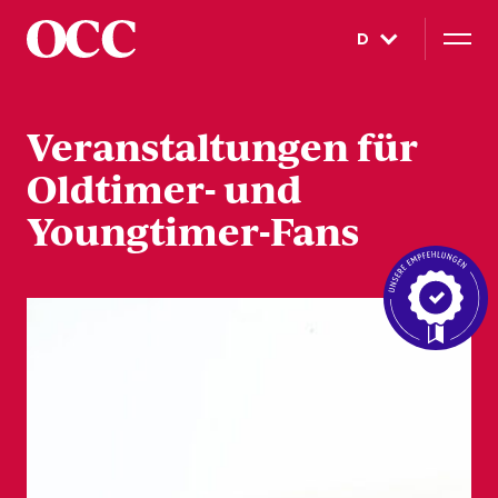
D
Veranstaltungen für
Oldtimer- und
Youngtimer-Fans