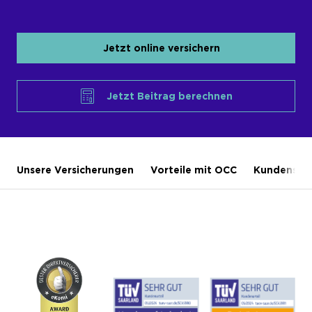
Jetzt online versichern
Jetzt Beitrag berechnen
Unsere Versicherungen
Vorteile mit OCC
Kundensti