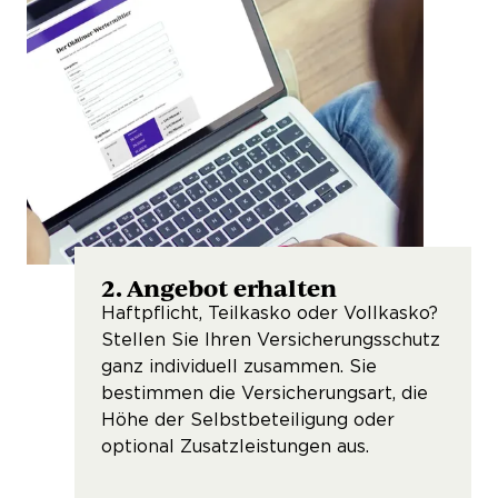
2. Angebot erhalten
3. 
u Ihrem
Haftpflicht, Teilkasko oder Vollkasko?
Über
ie in
Stellen Sie Ihren Versicherungsschutz
Ausw
ganz individuell zusammen. Sie
Sie 
bestimmen die Versicherungsart, die
Vers
Höhe der Selbstbeteiligung oder
optional Zusatzleistungen aus.