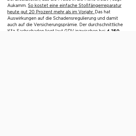
Aukamm.
So kostet eine einfache Stoßfängerreparatur
heute gut 20 Prozent mehr als im Vorjahr.
Das hat
Auswirkungen auf die Schadensregulierung und damit
auch auf die Versicherungsprämie. Der durchschnittliche
Kfz-Sachschaden liegt laut GDV inzwischen bei
4.250
Euro
– rund sieben Prozent mehr als 2023. „Die Kosten
für Pkw-Ersatzteile steigen rapide und sind weitgehend
unabhängig von der allgemeinen Preisentwicklung“, warnt
GDV-Hauptgeschäftsführer Jörg Asmussen
.
Das hat auch Auswirkungen auf die Versicherungsprämien.
Till Waitzinger
, Mitglied der
OCC-Geschäftsleitung
:
„Auch wenn Oldtimer-Versicherer wie OCC unabhängig
von den Marktpreisen kalkulieren, lassen sich die
steigenden Werkstattkosten nicht völlig abkoppeln. Damit
der Versicherungsschutz auch künftig ausreicht, um die
höheren Schäden zu regulieren, müssen die Prämien
teilweise mit der sogenannten Beitragsanpassungsklausel
angepasst werden. Dennoch bleiben die
Versicherungsprämien gerade bei OCC im Vergleich zum
Markumfeld günstig und punkten mit passgenauer
Absicherung der automobilen Schätze."