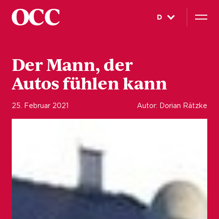
D
Der Mann, der
Autos fühlen kann
25. Februar 2021
Autor: Dorian Rätzke