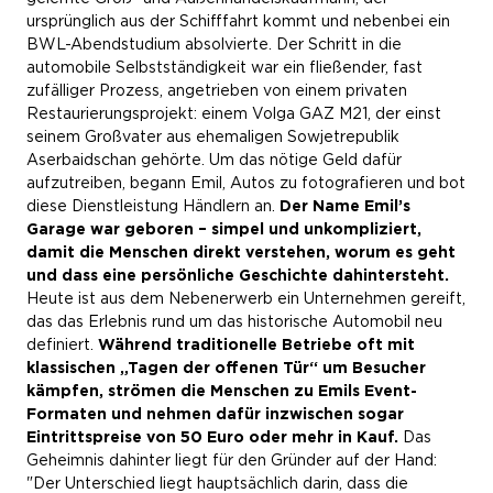
ursprünglich aus der Schifffahrt kommt und nebenbei ein
BWL-Abendstudium absolvierte. Der Schritt in die
automobile Selbstständigkeit war ein fließender, fast
zufälliger Prozess, angetrieben von einem privaten
Restaurierungsprojekt: einem Volga GAZ M21, der einst
seinem Großvater aus ehemaligen Sowjetrepublik
Aserbaidschan gehörte. Um das nötige Geld dafür
aufzutreiben, begann Emil, Autos zu fotografieren und bot
diese Dienstleistung Händlern an.
Der Name Emil’s
Garage war geboren – simpel und unkompliziert,
damit die Menschen direkt verstehen, worum es geht
und dass eine persönliche Geschichte dahintersteht.
Heute ist aus dem Nebenerwerb ein Unternehmen gereift,
das das Erlebnis rund um das historische Automobil neu
definiert.
Während traditionelle Betriebe oft mit
klassischen „Tagen der offenen Tür“ um Besucher
kämpfen, strömen die Menschen zu Emils Event-
Formaten und nehmen dafür inzwischen sogar
Eintrittspreise von 50 Euro oder mehr in Kauf.
Das
Geheimnis dahinter liegt für den Gründer auf der Hand:
"Der Unterschied liegt hauptsächlich darin, dass die