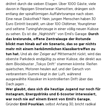
dröhnt durch die sieben Etagen. Über 1000 Gäste, viele
davon in flippigen Streetwear-Klamotten, drängen sich
entlang der spiralförmigen Auffahrtsrampe nach oben.
Eine neue Diskothek? Nein, jungen Menschen haben 30
Euro Eintritt bezahlt, um über 100 Oldtimer, Youngtimer
und seltene Tuningfahrzeuge in einer völlig neuen Kulisse
zu sehen. Es ist die „Nightshift“ von Emil’s Garage.
Durch
das kreisrunde, offene Zentralauge der Rotunde
blickt man hinab auf ein Szenario, das so gar nichts
mehr mit einem herkömmlichen Klassikertreffen zu
tun hat.
Und als der Zeiger auf Mitternacht rückt, wird das
oberste Parkdeck endgültig zu einer Kulisse, die direkt aus
dem Blockbuster „Tokyo Drift“ stammen könnte: Reifen
quietschen, Motoren heulen auf, und der Geruch von
verbranntem Gummi liegt in der Luft, während
ausgewählte Klassiker im kontrollierten Drift über das
Dach jagen …
Wer glaubt, dass sich die heutige Jugend nur noch für
Instagram, Energydrinks und E-Scooter interessiert,
war noch nie auf einem Event von Emil’s Garage.
Gründer
Emil Pourkian
, selbst Anfang 30, bricht radikal