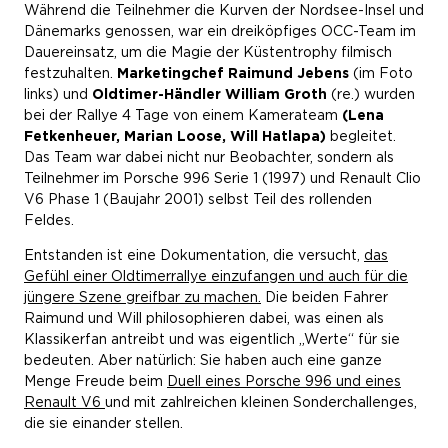
Während die Teilnehmer die Kurven der Nordsee-Insel und
Dänemarks genossen, war ein dreiköpfiges OCC-Team im
Dauereinsatz, um die Magie der Küstentrophy filmisch
festzuhalten.
Marketingchef Raimund Jebens
(im Foto
links) und
Oldtimer-Händler William Groth
(re.) wurden
bei der Rallye 4 Tage von einem Kamerateam
(Lena
Fetkenheuer, Marian Loose, Will Hatlapa)
begleitet.
Das Team war dabei nicht nur Beobachter, sondern als
Teilnehmer im Porsche 996 Serie 1 (1997) und Renault Clio
V6 Phase 1 (Baujahr 2001) selbst Teil des rollenden
Feldes.
Entstanden ist eine Dokumentation, die versucht,
das
Gefühl einer Oldtimerrallye einzufangen und auch für die
jüngere Szene greifbar zu machen.
Die beiden Fahrer
Raimund und Will philosophieren dabei, was einen als
Klassikerfan antreibt und was eigentlich „Werte“ für sie
bedeuten. Aber natürlich: Sie haben auch eine ganze
Menge Freude beim
Duell eines Porsche 996 und eines
Renault V6
und mit zahlreichen kleinen Sonderchallenges,
die sie einander stellen.