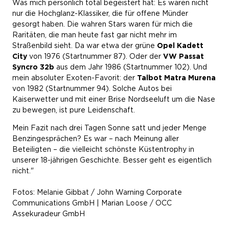
Was mich persönlich total begeistert hat: Es waren nicht
nur die Hochglanz-Klassiker, die für offene Münder
gesorgt haben. Die wahren Stars waren für mich die
Raritäten, die man heute fast gar nicht mehr im
Straßenbild sieht. Da war etwa der grüne
Opel Kadett
City
von 1976 (Startnummer 87). Oder der
VW Passat
Syncro 32b
aus dem Jahr 1986 (Startnummer 102). Und
mein absoluter Exoten-Favorit: der
Talbot Matra Murena
von 1982 (Startnummer 94). Solche Autos bei
Kaiserwetter und mit einer Brise Nordseeluft um die Nase
zu bewegen, ist pure Leidenschaft.
Mein Fazit nach drei Tagen Sonne satt und jeder Menge
Benzingesprächen? Es war – nach Meinung aller
Beteiligten – die vielleicht schönste Küstentrophy in
unserer 18-jährigen Geschichte. Besser geht es eigentlich
nicht."
Fotos: Melanie Gibbat / John Warning Corporate
Communications GmbH | Marian Loose / OCC
Assekuradeur GmbH