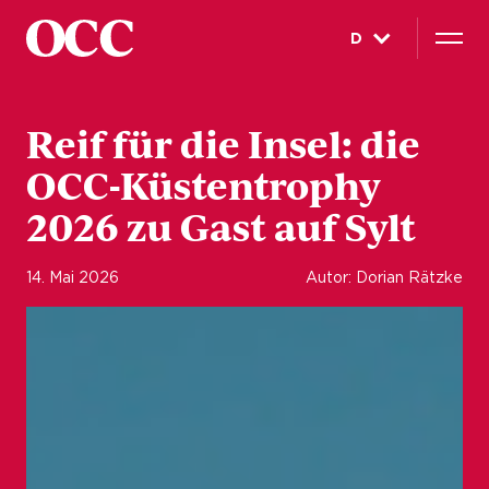
D
Reif für die Insel: die
OCC-Küstentrophy
2026 zu Gast auf Sylt
14. Mai 2026
Autor: Dorian Rätzke