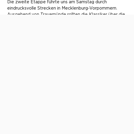
Die zweite Etappe führte uns am Samstag durch
eindrucksvolle Strecken in Mecklenburg-Vorpommern.
Ausgehend von Travemünde rollten die Klassiker über die
typischen Alleen im Nordosten nach
Wittenburg
(Landkreis Ludwigslust-Parchim)
und weiter nach
Neustadt-Glewe
. Von der im 13. Jahrhundert erbauten
Burg ging es gut gestärkt zu weiteren Rallyestopps und
Wertungsprüfungen. Am späten Nachmittag dann der
Zieleinlauf auf der
Priwall-Promenade
. 500 km in zwei
aufregenden Tagen, das gab eine Menge Gesprächsstoff
abends im Hotel.