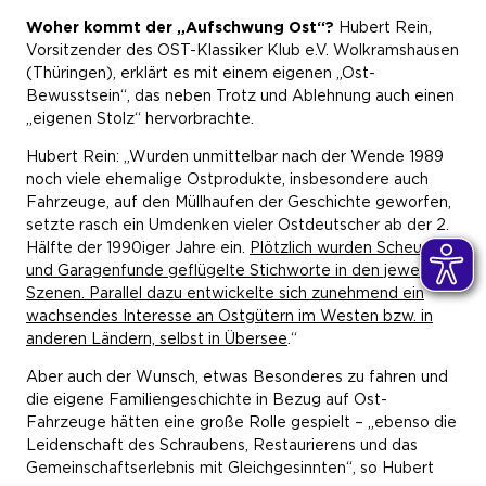
Woher kommt der „Aufschwung Ost“?
Hubert Rein,
Vorsitzender des OST-Klassiker Klub e.V. Wolkramshausen
(Thüringen), erklärt es mit einem eigenen „Ost-
Bewusstsein“, das neben Trotz und Ablehnung auch einen
„eigenen Stolz“ hervorbrachte.
Hubert Rein: „Wurden unmittelbar nach der Wende 1989
noch viele ehemalige Ostprodukte, insbesondere auch
Fahrzeuge, auf den Müllhaufen der Geschichte geworfen,
setzte rasch ein Umdenken vieler Ostdeutscher ab der 2.
Hälfte der 1990iger Jahre ein.
Plötzlich wurden Scheunen -
und Garagenfunde geflügelte Stichworte in den jeweiligen
Szenen. Parallel dazu entwickelte sich zunehmend ein
wachsendes Interesse an Ostgütern im Westen bzw. in
anderen Ländern, selbst in Übersee
.“
Aber auch der Wunsch, etwas Besonderes zu fahren und
die eigene Familiengeschichte in Bezug auf Ost-
Fahrzeuge hätten eine große Rolle gespielt – „ebenso die
Leidenschaft des Schraubens, Restaurierens und das
Gemeinschaftserlebnis mit Gleichgesinnten“, so Hubert