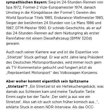
sympathischen Bayern:
Sieg im 24-Stunden-Rennen von
Spa 1972, Formel-2 Vize-Europameister 1974, danach
Umstieg in die Königsklasse der Formel 1, Gewinn des
World Sportscar Titels 1985, Endurance-Weltmeister 1985,
Sieger der berühmten 24 Stunden von Le Mans 1986 und
1987, DTM-Meister 1990. Er schrieb Geschichte, als er auf
das 24-Stunden-Rennen auf dem Nürburgring als erster
Rennfahrer mit einem Dieselfahrzeug (BMW 320d)
gewann.
Auch nach seiner Karriere war und ist die Expertise von
„Strietzel“ Stuck gefragt. Er war acht Jahre lang Präsident
des Deutschen Motorsportbundes, wird immer noch gern
als TV-Kommentator gebucht und fungiert jetzt als
„Repräsentant Motorsport“ des Volkswagen Konzerns.
Aber woher kommt eigentlich sein Spitzname
„Strietzel“?
„Ein Strietzel ist ein Hefekuchengebäck, was
damals aus Schlesien kam und meine Taufpatin Tante
Emmi sagte bei der Taufe: ,Der sieht ja aus wie ein
Strietzel‘. Also sah ich auch schon früher komisch aus…“,
erklärte Stuck in einem NDR-Interview. Als das OCC-