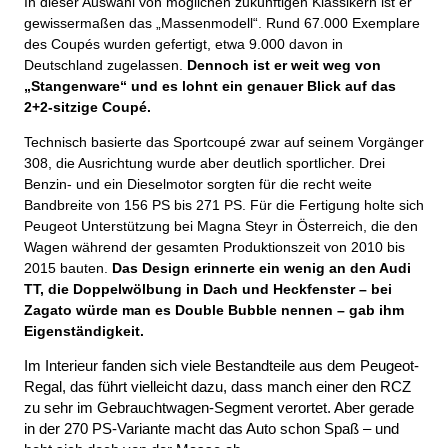
In dieser Auswahl von möglichen zukünftigen Klassikern ist er
gewissermaßen das „Massenmodell“. Rund 67.000 Exemplare
des Coupés wurden gefertigt, etwa 9.000 davon in
Deutschland zugelassen.
Dennoch ist er weit weg von
„Stangenware“ und es lohnt ein genauer Blick auf das
2+2-sitzige Coupé.
Technisch basierte das Sportcoupé zwar auf seinem Vorgänger
308, die Ausrichtung wurde aber deutlich sportlicher. Drei
Benzin- und ein Dieselmotor sorgten für die recht weite
Bandbreite von 156 PS bis 271 PS. Für die Fertigung holte sich
Peugeot Unterstützung bei Magna Steyr in Österreich, die den
Wagen während der gesamten Produktionszeit von 2010 bis
2015 bauten.
Das Design erinnerte ein wenig an den Audi
TT, die Doppelwölbung in Dach und Heckfenster – bei
Zagato würde man es Double Bubble nennen – gab ihm
Eigenständigkeit.
Im Interieur fanden sich viele Bestandteile aus dem Peugeot-
Regal, das führt vielleicht dazu, dass manch einer den RCZ
zu sehr im Gebrauchtwagen-Segment verortet. Aber gerade
in der 270 PS-Variante macht das Auto schon Spaß – und