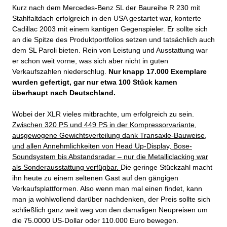
Kurz nach dem Mercedes-Benz SL der Baureihe R 230 mit
Stahlfaltdach erfolgreich in den USA gestartet war, konterte
Cadillac 2003 mit einem kantigen Gegenspieler. Er sollte sich
an die Spitze des Produktportfolios setzen und tatsächlich auch
dem SL Paroli bieten. Rein von Leistung und Ausstattung war
er schon weit vorne, was sich aber nicht in guten
Verkaufszahlen niederschlug.
Nur knapp 17.000 Exemplare
wurden gefertigt, gar nur etwa 100 Stück kamen
überhaupt nach Deutschland.
Wobei der XLR vieles mitbrachte, um erfolgreich zu sein.
Zwischen 320 PS und 449 PS in der Kompressorvariante,
ausgewogene Gewichtsverteilung dank Transaxle-Bauweise,
und allen Annehmlichkeiten von Head Up-Display, Bose-
Soundsystem bis Abstandsradar – nur die Metalliclacking war
als Sonderausstattung verfügbar.
Die geringe Stückzahl macht
ihn heute zu einem seltenen Gast auf den gängigen
Verkaufsplattformen. Also wenn man mal einen findet, kann
man ja wohlwollend darüber nachdenken, der Preis sollte sich
schließlich ganz weit weg von den damaligen Neupreisen um
die 75.0000 US-Dollar oder 110.000 Euro bewegen.