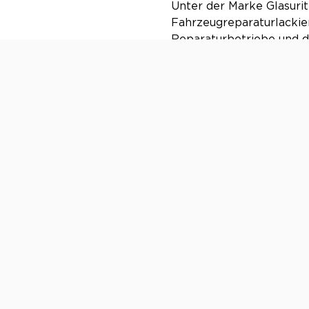
Unter der Marke Glasuri
Fahrzeugreparaturlackie
Reparaturbetriebe und d
ein Netzwerk an Fachbet
für eine fach- und sachg
Weitere Informationen u
Über OCC:
OCC Assekuradeur (1984 
automobile Liebhaberfa
DACH-Region. Die innova
mehrfach ausgezeichnet.
mehr als 120 Mitarbeiter.
Pressekontakt:
OCC Assekuradeur Gmb
Unternehmenskommunik