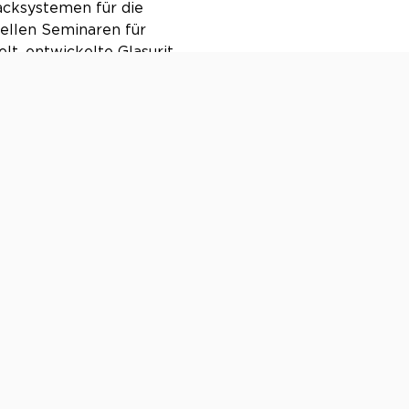
acksystemen für die
iellen Seminaren für
t, entwickelte Glasurit
d somit den Grundstein
zialversicherungen für
agen) in der kompletten
on OCC wurden bereits
 Lübeck, Wien und Basel