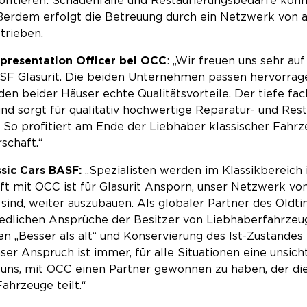
ofitieren: Schadenfälle und Restaurierungsbedarfe könn
ßerdem erfolgt die Betreuung durch ein Netzwerk von au
trieben.
Representation Officer bei OCC
: „Wir freuen uns sehr au
F Glasurit. Die beiden Unternehmen passen hervorra
den beider Häuser echte Qualitätsvorteile. Der tiefe fac
 sorgt für qualitativ hochwertige Reparatur- und Rest
So profitiert am Ende der Liebhaber klassischer Fahrze
schaft.“
ssic Cars BASF:
„Spezialisten werden im Klassikbereich
ft mit OCC ist für Glasurit Ansporn, unser Netzwerk von
ert sind, weiter auszubauen. Als globaler Partner des Ol
iedlichen Ansprüche der Besitzer von Liebhaberfahrzeu
n „Besser als alt“ und Konservierung des Ist-Zustandes l
nser Anspruch ist immer, für alle Situationen eine unsic
 uns, mit OCC einen Partner gewonnen zu haben, der die
ahrzeuge teilt.“