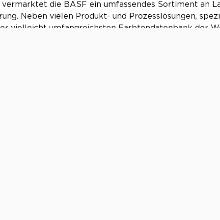
t vermarktet die BASF ein umfassendes Sortiment an L
rung. Neben vielen Produkt- und Prozesslösungen, spez
er vielleicht umfangreichsten Farbtondatenbank der Wel
rieben, die hohe Qualitätsstandards erfüllen müssen un
erechte Reparatur legen.
nter:
http://www.basf-coatings.de
gegründet) ist führender Anbieter im Segment der Spe
hrzeuge (Oldtimer, Youngtimer und hochwertige Sportw
tiven, digitalen Versicherungslösungen und Services v
 Das Unternehmen beschäftigt an seinen Standorten in
H
ation