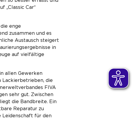
en so besser erfasst und
f „Classic Car“
f die enge
gend zusammen und es
hliche Austausch steigert
aurierungsergebnisse in
uge auf vielfältige
 in allen Gewerken
 Lackierbetrieben, die
dtimerweltverbandes FIVA
gen sehr gut. Zwischen
iegt die Bandbreite. Ein
htbare Reparatur zu
 Leidenschaft für den