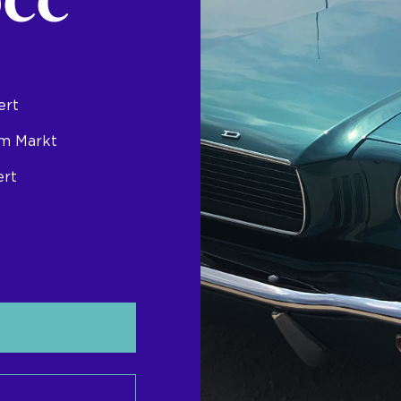
OCC
ert
em Markt
ert