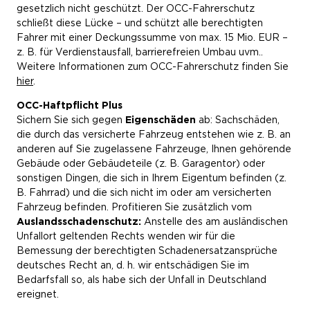
auf ein deutsches Niveau – und schließen damit die
gesetzlich nicht geschützt. Der OCC-Fahrerschutz
Versorgungslücke, wenn die Schadenhöhe die
schließt diese Lücke – und schützt alle berechtigten
Deckungssumme übersteigt (im Ausland).
Fahrer mit einer Deckungssumme von max. 15 Mio. EUR –
z. B. für Verdienstausfall, barrierefreien Umbau uvm..
Weitere Informationen zum OCC-Fahrerschutz finden Sie
KfZ-Umweltschadenversicherung
hier
.
Wir sichern Sie gegen öffentlich-rechtliche
Schadenersatzansprüche ab, z.B. wenn Ihr Fahrzeug
OCC-Haftpflicht Plus
in Folge eines Unfalls oder einer Panne
Sichern Sie sich gegen
Eigenschäden
ab: Sachschäden,
Umweltschäden verursacht.
die durch das versicherte Fahrzeug entstehen wie z. B. an
anderen auf Sie zugelassene Fahrzeuge, Ihnen gehörende
Schuldfrage
Gebäude oder Gebäudeteile (z. B. Garagentor) oder
Wir prüfen die Schuldfrage für Sie, leisten bei
sonstigen Dingen, die sich in Ihrem Eigentum befinden (z.
berechtigten Schadenersatzansprüchen und wehren
B. Fahrrad) und die sich nicht im oder am versicherten
unberechtigte Forderungen ab.
Fahrzeug befinden. Profitieren Sie zusätzlich vom
Auslandsschadenschutz:
Anstelle des am ausländischen
Unfallort geltenden Rechts wenden wir für die
Eigenschadenversicherung bei Sammlungen
Bemessung der berechtigten Schadenersatzansprüche
Es kommt zu einer Kollision innerhalb Ihrer
deutsches Recht an, d. h. wir entschädigen Sie im
Sammlung? Wir übernehmen den Schaden für Sie –
Bedarfsfall so, als habe sich der Unfall in Deutschland
z.B. auch für Ihr Alltagsauto, wenn dies beim
ereignet.
Provinzial NordWest-Konzern versichert ist.