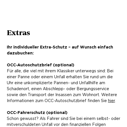
Deckungssummen
Wir versichern Ihren Klassiker bei Schäden mit bis zu
100 Mio. EUR pauschal und bis zu 15 Mio. EUR je
Extras
geschädigter Person.
Ihr individueller Extra-Schutz – auf Wunsch einfach
Grobe Fahrlässigkeit
dazubuchen:
Wir verzichten darauf, Ihre Leistungen bei grober
Fahrlässigkeit zu kürzen oder den
OCC-Autoschutzbrief (optional)
Versicherungsschutz zu versagen.
Für alle, die viel mit ihrem Klassiker unterwegs sind: Bei
einer Panne oder einem Unfall erhalten Sie rund um die
Ruheversicherung
Uhr eine unkomplizierte Pannen- und Unfallhilfe am
Wenn Sie Ihren Wagen abmelden, versichern wir den
Schadenort, einen Abschlepp- oder Bergungsservice
stillgelegten Klassiker bis zu 18 Monate beitragsfrei –
sowie den Transport der Insassen zum Wohnort. Weitere
auch außerhalb des Saisonzeitraums.
Informationen zum OCC-Autoschutzbrief finden Sie
hier
.
Mallorca Police
OCC-Fahrerschutz (optional)
Sie fahren einen Mietwagen im europäischen
Schon gewusst? Als Fahrer sind Sie bei einem selbst- oder
Ausland? Wir heben Ihre Haftpflicht für zwei Monate
mitverschuldeten Unfall vor den finanziellen Folgen