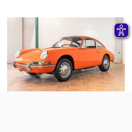
Der Purist: Porsche 912 (1967)
Für viele ist der
Porsche 912
die smartere Alternative
zum frühen 911. Mit dem 1,6-Liter-Vierzylinder aus dem 356
SC im Heck bietet er eine ideale Gewichtsverteilung und