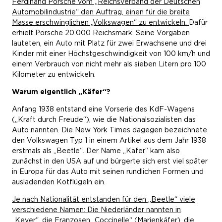
Ferdinand Porsche vom „Reichsverband der Deutschen
Automobilindustrie“ den Auftrag, einen für die breite
Masse erschwinglichen „Volkswagen“ zu entwickeln.
Dafür
erhielt Porsche 20.000 Reichsmark. Seine Vorgaben
lauteten, ein Auto mit Platz für zwei Erwachsene und drei
Kinder mit einer Höchstgeschwindigkeit von 100 km/h und
einem Verbrauch von nicht mehr als sieben Litern pro 100
Kilometer zu entwickeln.
Warum eigentlich „Käfer“?
Anfang 1938 entstand eine Vorserie des KdF-Wagens
(„Kraft durch Freude“), wie die Nationalsozialisten das
Auto nannten. Die New York Times dagegen bezeichnete
den Volkswagen Typ 1 in einem Artikel aus dem Jahr 1938
erstmals als „Beetle“. Der Name „Käfer“ kam also
zunächst in den USA auf und bürgerte sich erst viel später
in Europa für das Auto mit seinen rundlichen Formen und
ausladenden Kotflügeln ein.
Je nach Nationalität entstanden für den „Beetle“ viele
verschiedene Namen: Die Niederländer nannten in
„Kever“, die Franzosen „Coccinelle“ (Marienkäfer), die