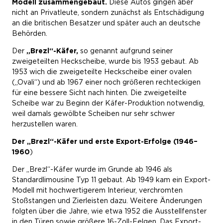
Modell zusammengebaut.
Diese Autos gingen aber
nicht an Privatleute, sondern zunächst als Entschädigung
an die britischen Besatzer und später auch an deutsche
Behörden.
Der
„Brezl“-Käfer,
so genannt aufgrund seiner
zweigeteilten Heckscheibe, wurde bis 1953 gebaut. Ab
1953 wich die zweigeteilte Heckscheibe einer ovalen
(„Ovali“) und ab 1967 einer noch größeren rechteckigen
für eine bessere Sicht nach hinten. Die zweigeteilte
Scheibe war zu Beginn der Käfer-Produktion notwendig,
weil damals gewölbte Scheiben nur sehr schwer
herzustellen waren.
Der „Brezl“-Käfer und erste Export-Erfolge (1946–
1960
)
Der „Brezl“-Käfer wurde im Grunde ab 1946 als
Standardlimousine Typ 11 gebaut. Ab 1949 kam ein Export-
Modell mit hochwertigerem Interieur, verchromten
Stoßstangen und Zierleisten dazu. Weitere Änderungen
folgten über die Jahre, wie etwa 1952 die Ausstellfenster
in den Türen sowie größere 16-Zoll-Felgen. Das Export-