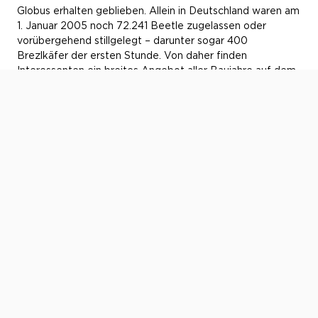
Globus erhalten geblieben. Allein in Deutschland waren am
1. Januar 2005 noch 72.241 Beetle zugelassen oder
vorübergehend stillgelegt – darunter sogar 400
Brezlkäfer der ersten Stunde. Von daher finden
Interessenten ein breites Angebot aller Baujahre auf dem
Markt.
Schon für rund 1500 Euro erhalten Schrauber
deutlich renovierungsbedürftige Modelle, makellose Käfer
werden mit durchschnittlich 20.200 Euro gehandelt.
Zum
Vergleich: Für einen neuen 1200-er Käfer mussten 1960
nach Liste 4740 Deutsche Mark bezahlt werden.
Fotos: Volkswagen AG
Jetzt VW Käfer versichern
Impressum
Versicherung
Datenschutz