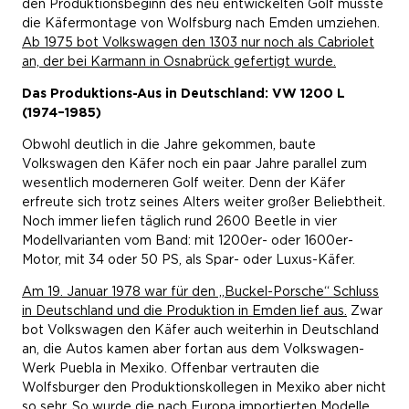
den Produktionsbeginn des neu entwickelten Golf musste
die Käfermontage von Wolfsburg nach Emden umziehen.
Ab 1975 bot Volkswagen den 1303 nur noch als Cabriolet
an, der bei Karmann in Osnabrück gefertigt wurde.
Das Produktions-Aus in Deutschland: VW 1200 L
(1974–1985)
Obwohl deutlich in die Jahre gekommen, baute
Volkswagen den Käfer noch ein paar Jahre parallel zum
wesentlich moderneren Golf weiter. Denn der Käfer
erfreute sich trotz seines Alters weiter großer Beliebtheit.
Noch immer liefen täglich rund 2600 Beetle in vier
Modellvarianten vom Band: mit 1200er- oder 1600er-
Motor, mit 34 oder 50 PS, als Spar- oder Luxus-Käfer.
Am 19. Januar 1978 war für den „Buckel-Porsche“ Schluss
in Deutschland und die Produktion in Emden lief aus.
Zwar
bot Volkswagen den Käfer auch weiterhin in Deutschland
an, die Autos kamen aber fortan aus dem Volkswagen-
Werk Puebla in Mexiko. Offenbar vertrauten die
Wolfsburger den Produktionskollegen in Mexiko aber nicht
so sehr. So wurde die nach Europa importierten Modelle