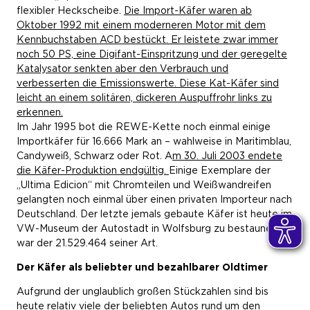
flexibler Heckscheibe.
Die Import-Käfer waren ab
Oktober 1992 mit einem moderneren Motor mit dem
Kennbuchstaben ACD bestückt. Er leistete zwar immer
noch 50 PS, eine Digifant-Einspritzung und der geregelte
Katalysator senkten aber den Verbrauch und
verbesserten die Emissionswerte. Diese Kat-Käfer sind
leicht an einem solitären, dickeren Auspuffrohr links zu
erkennen.
Im Jahr 1995 bot die REWE-Kette noch einmal einige
Importkäfer für 16.666 Mark an – wahlweise in Maritimblau,
Candyweiß, Schwarz oder Rot. A
m 30. Juli 2003 endete
die Käfer-Produktion endgültig.
Einige Exemplare der
„Ultima Edicion“ mit Chromteilen und Weißwandreifen
gelangten noch einmal über einen privaten Importeur nach
Deutschland. Der letzte jemals gebaute Käfer ist heute im
VW-Museum der Autostadt in Wolfsburg zu bestaunen. Er
war der 21.529.464 seiner Art.
Der Käfer als beliebter und bezahlbarer Oldtimer
Aufgrund der unglaublich großen Stückzahlen sind bis
heute relativ viele der beliebten Autos rund um den