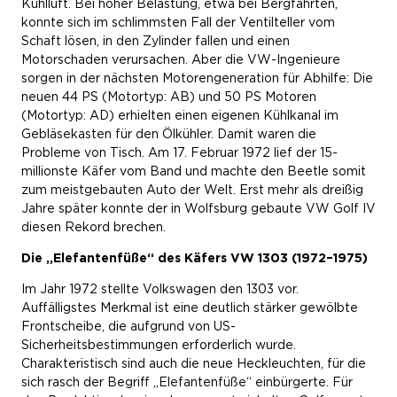
Kühlluft. Bei hoher Belastung, etwa bei Bergfahrten,
konnte sich im schlimmsten Fall der Ventilteller vom
Schaft lösen, in den Zylinder fallen und einen
Motorschaden verursachen. Aber die VW-Ingenieure
sorgen in der nächsten Motorengeneration für Abhilfe: Die
neuen 44 PS (Motortyp: AB) und 50 PS Motoren
(Motortyp: AD) erhielten einen eigenen Kühlkanal im
Gebläsekasten für den Ölkühler. Damit waren die
Probleme von Tisch. Am 17. Februar 1972 lief der 15-
millionste Käfer vom Band und machte den Beetle somit
zum meistgebauten Auto der Welt. Erst mehr als dreißig
Jahre später konnte der in Wolfsburg gebaute VW Golf IV
diesen Rekord brechen.
Die „Elefantenfüße“ des Käfers VW 1303 (1972–1975)
Im Jahr 1972 stellte Volkswagen den 1303 vor.
Auffälligstes Merkmal ist eine deutlich stärker gewölbte
Frontscheibe, die aufgrund von US-
Sicherheitsbestimmungen erforderlich wurde.
Charakteristisch sind auch die neue Heckleuchten, für die
sich rasch der Begriff „Elefantenfüße“ einbürgerte. Für