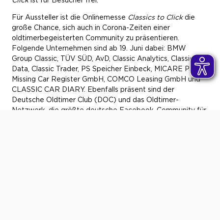
Für Aussteller ist die Onlinemesse
Classics to Click
die
große Chance, sich auch in Corona-Zeiten einer
oldtimerbegeisterten Community zu präsentieren.
Folgende Unternehmen sind ab 19. Juni dabei: BMW
Group Classic, TÜV SÜD, AvD, Classic Analytics, Classic
Data, Classic Trader, PS Speicher Einbeck, MICARE PS –
Missing Car Register GmbH, COMCO Leasing GmbH und
CLASSIC CAR DIARY. Ebenfalls präsent sind der
Deutsche Oldtimer Club (DOC) und das Oldtimer-
Netzwerk, die größte deutsche Facebook-Community für
klassische Liebhaberfahrzeuge (15.000 Mitglieder).
Welche Innovationen die Aussteller für die Besucher
bereithalten, wird OCC ebenfalls noch auf der
Eventhomepage bekanntgeben.
Als Medienpartner begleiten OLDTIMER Markt,
Zwischengas.com, Radio Oldtimer und Classic Trader die
erste deutsche Online-Messe für Oldtimer.