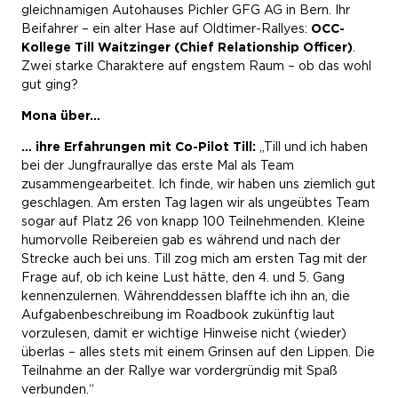
gleichnamigen Autohauses Pichler GFG AG in Bern. Ihr
Beifahrer – ein alter Hase auf Oldtimer-Rallyes:
OCC-
Kollege Till Waitzinger (Chief Relationship Officer)
.
Zwei starke Charaktere auf engstem Raum – ob das wohl
gut ging?
Mona über…
… ihre Erfahrungen mit Co-Pilot Till:
„Till und ich haben
bei der Jungfraurallye das erste Mal als Team
zusammengearbeitet. Ich finde, wir haben uns ziemlich gut
geschlagen. Am ersten Tag lagen wir als ungeübtes Team
sogar auf Platz 26 von knapp 100 Teilnehmenden. Kleine
humorvolle Reibereien gab es während und nach der
Strecke auch bei uns. Till zog mich am ersten Tag mit der
Frage auf, ob ich keine Lust hätte, den 4. und 5. Gang
kennenzulernen. Währenddessen blaffte ich ihn an, die
Aufgabenbeschreibung im Roadbook zukünftig laut
vorzulesen, damit er wichtige Hinweise nicht (wieder)
überlas – alles stets mit einem Grinsen auf den Lippen. Die
Teilnahme an der Rallye war vordergründig mit Spaß
verbunden.“