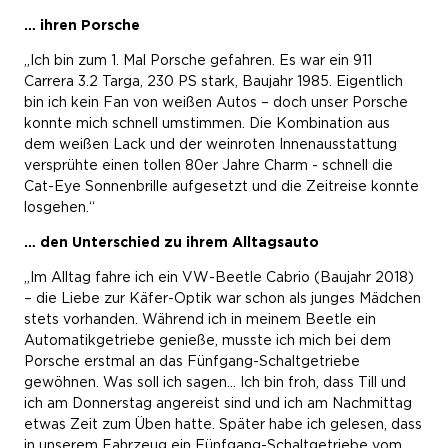
… ihren Porsche
„Ich bin zum 1. Mal Porsche gefahren. Es war ein 911
Carrera 3.2 Targa, 230 PS stark, Baujahr 1985. Eigentlich
bin ich kein Fan von weißen Autos – doch unser Porsche
konnte mich schnell umstimmen. Die Kombination aus
dem weißen Lack und der weinroten Innenausstattung
versprühte einen tollen 80er Jahre Charm - schnell die
Cat-Eye Sonnenbrille aufgesetzt und die Zeitreise konnte
losgehen.“
… den Unterschied zu ihrem Alltagsauto
„Im Alltag fahre ich ein VW-Beetle Cabrio (Baujahr 2018)
– die Liebe zur Käfer-Optik war schon als junges Mädchen
stets vorhanden. Während ich in meinem Beetle ein
Automatikgetriebe genieße, musste ich mich bei dem
Porsche erstmal an das Fünfgang-Schaltgetriebe
gewöhnen. Was soll ich sagen… Ich bin froh, dass Till und
ich am Donnerstag angereist sind und ich am Nachmittag
etwas Zeit zum Üben hatte. Später habe ich gelesen, dass
in unserem Fahrzeug ein Fünfgang-Schaltgetriebe vom