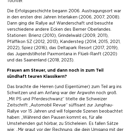
Töchter.
Die Erfolgsgeschichte begann 2006. Austragungsort war
in den ersten drei Jahren Interlaken (2006, 2007, 2008).
Dann ging die Rallye auf Wanderschaft und besuchte
verschiedene andere Ecken des Berner Oberlandes.
Stationen: Brienz (2010), Grindelwald (2009, 2011),
Pfäffikon SZ (2012, 2013), Kandersteg (2014, 2015, 2021,
2022), Spiez (2016), das Deltapark Resort (2017, 2019),
das Jugendstilhotel Paxmontana in Flüeli-Ranft (2020)
und das Saanenland (2018, 2023).
Frauen am Steuer, und dann noch in zum Teil
sündhaft teuren Klassikern?
Das brachte die Herren (und Eigentümer) zum Teil arg ins
Schwitzen und am Anfang war der Argwohn noch groß.
„Mit PS und Pferdeschwanz“ titelte die Schweizer
Zeitschrift „Automobil Revue“ süffisant zur Jungfrau-
Rallye vor 15 Jahren und will folgende Szenen beobachtet
haben: „Während den Pausen kommt es, für alle
Umstehenden gut hörbar, zu Sticheleien. Es fallen Sätze
wie: „Mir graut vor der Rechnung, die dein Umgang mit der