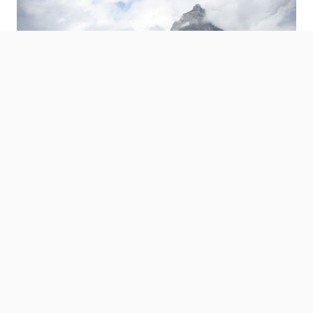
Die OCC Jungfrau-Rallye geizte nicht mit traumhaften
Berg-Kulissen.