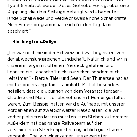
Typ 915 verbaut wurde. Dieses Getriebe verfügt über eine
Kupplung, die über Seilzüge betätigt wird - bedeutet:
lange Schaltwege und vergleichsweise hohe Schaltkräfte.
Mein Fitnessprogramm hatte ich für den Tag damit
absolviert.“
… die Jungfrau-Rallye
„Ich war noch nie in der Schweiz und war begeistert von
der abwechslungsreichen Landschaft. Natürlich sind wir in
unserem Targa mit offenem Verdeck gefahren und
konnten die Landschaft nicht nur sehen, sondern auch
„einatmen“ - Berge, Täler und Seen. Der Thunersee hat es
mir besonders angetan! Traumhaft! Mir hat besonders
gefallen, dass die Übungen von dem Veranstalterpaar –
Claudine und Mark - so liebevoll und mit Humor gestaltet
waren. Zum Beispiel hatten wir die Aufgabe, mit unseren
Vorderreifen auf zwei Schweizer Käseplatten, die wir
vorher platzieren lassen mussten, zum Stehen zu kommen.
Außerdem hat das ganze Rallyeteam auf den
verschiedenen Streckenposten unglaublich gute Laune
versprüht. Egal wo wir ankamen, uns erwarteten