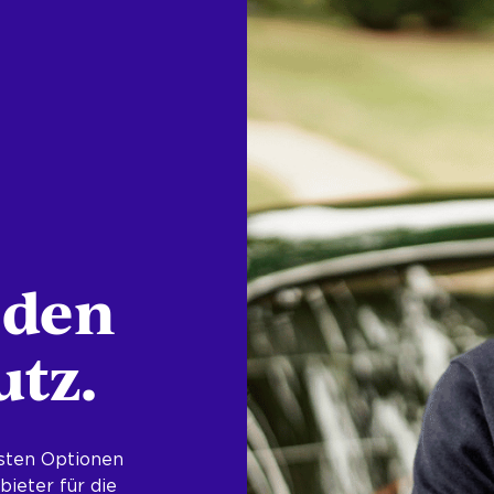
 den
tz.
esten Optionen
ieter für die