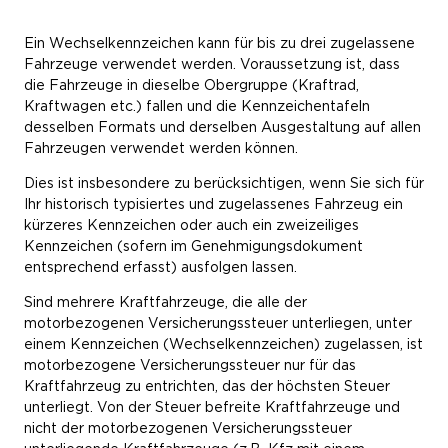
PKW/LKW:
23,00€
Landesprüfstellen
, wo das Fahrzeug vorgeführt werden
Motorrad:
13,00€
Leasingfahrzeuge mit dauerndem Standort in
muss und auf Originalität und Erhaltungszustand geprüft
Ein Wechselkennzeichen kann für bis zu drei zugelassene
Bei Eigenimport: Beachten Sie, dass die Daten in der
Motorfahrrad:
8,50€
Österreich unterliegen ebenfalls der NoVA
wird. Dazu kann auch ein Gutachten eines
Fahrzeuge verwendet werden. Voraussetzung ist, dass
Genehmigungsdatenbank eingetragen sein müssen!
Anhänger:
11,50€
Sachverständigen für historische Kraftfahrzeuge
verlangt
die Fahrzeuge in dieselbe Obergruppe (Kraftrad,
Zugmaschine:
11,50€
werden.
Kraftwagen etc.) fallen und die Kennzeichentafeln
Entrichtung der NoVA (Finanzamt)
Beantragung eines Scheckkartenzulassungsscheins:
desselben Formats und derselben Ausgestaltung auf allen
31,10€
Fahrzeugen verwendet werden können.
Nach erfolgter Einzelgenehmigung muss das Fahrzeug
(in
Eventuell ist eine Verzollungsbestätigung notwendig
allen Fällen!)
in der zentralen Genehmigungsdatenbank
Dies ist insbesondere zu berücksichtigen, wenn Sie sich für
Die vollständigen Informationen zur KFZ-Zulassung und
(ZGD) durch das zuständige Finanzamt freigeschaltet
Ihr historisch typisiertes und zugelassenes Fahrzeug ein
KFZ-Abmeldung finden Sie unter
oesterreich.gv.at
Bei Bedenken wegen der Echtheit der
werden, erst dann kann eine Zulassung erfolgen.
kürzeres Kennzeichen oder auch ein zweizeiliges
Unterschriften: eventuell Beglaubigung oder
Kennzeichen (sofern im Genehmigungsdokument
Für "historische Fahrzeuge" ist derzeit keine NoVA zu
Bestätigung durch die Behörde, durch den ÖAMTC
entsprechend erfasst) ausfolgen lassen.
entrichten.
bzw. ARBÖ oder Vermittlungsstampiglie eines Kfz-
Handels
Sind mehrere Kraftfahrzeuge, die alle der
motorbezogenen Versicherungssteuer unterliegen, unter
einem Kennzeichen (Wechselkennzeichen) zugelassen, ist
motorbezogene Versicherungssteuer nur für das
Kraftfahrzeug zu entrichten, das der höchsten Steuer
unterliegt. Von der Steuer befreite Kraftfahrzeuge und
nicht der motorbezogenen Versicherungssteuer