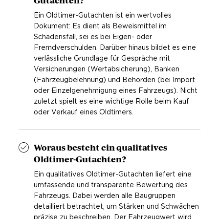
Gutachten?
Auskünfte erhält man auch bei der zentralen
Auskunftsstelle der Österreichischen Zollverwaltung
Ein Oldtimer-Gutachten ist ein wertvolles
Versicherter Transport über ein
(0)50 233 740 bzw.
zollinfo@bmf.gv.at
beim
Dokument: Es dient als Beweismittel im
spezialisiertes
Bundesministerium für Finanzen
.
Schadensfall, sei es bei Eigen- oder
Transportunternehmen:
Fremdverschulden. Darüber hinaus bildet es eine
verlässliche Grundlage für Gespräche mit
Die erforderlichen Schritte hinsichtlich Verzollung können
Versicherungen (Wertabsicherung), Banken
ggf. vom Transportunternehmen im Rahmen des Auftrags
(Fahrzeugbelehnung) und Behörden (bei Import
mit abgewickelt werden.
oder Einzelgenehmigung eines Fahrzeugs). Nicht
zuletzt spielt es eine wichtige Rolle beim Kauf
oder Verkauf eines Oldtimers.
Woraus besteht ein qualitatives
Oldtimer-Gutachten?
Ein qualitatives Oldtimer-Gutachten liefert eine
umfassende und transparente Bewertung des
Fahrzeugs. Dabei werden alle Baugruppen
detailliert betrachtet, um Stärken und Schwächen
präzise zu beschreiben. Der Fahrzeugwert wird