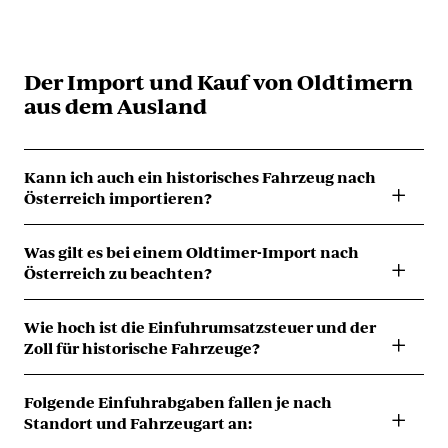
Der Import und Kauf von Oldtimern
aus dem Ausland
Kann ich auch ein historisches Fahrzeug nach
Österreich importieren?
Selbstverständlich. Importiert man ein historisches
Was gilt es bei einem Oldtimer-Import nach
Kraftfahrzeug nach Österreich, kann dieses ebenfalls als
Österreich zu beachten?
"Historisches Kraftfahrzeug" typisiert und zugelassen
werden.
Wie hoch ist die Einfuhrumsatzsteuer und der
Beglaubigte Unterschrift des Verkäufers einholen
Dabei sind folgende Voraussetzungen zu beachten:
Zoll für historische Fahrzeuge?
(bzw. notarielle Bestätigung).
Das Fahrzeug muss der Definition des § 2 Abs. 1 Z 43 KFG
entsprechen
Dies ist nicht zwingend erforderlich, jedoch
Je nach Standort des Importautos, müssen keine
Folgende Einfuhrabgaben fallen je nach
kann die Behörde bei Bedenken hinsichtlich
Einfuhrabgaben entrichtet werden. Wichtig ist, ob das
Standort und Fahrzeugart an:
der Echtheit des Kaufvertrages eine
Fahrzeug aus einem EU-Land oder einem Drittland
erhaltungswürdig, nicht zur ständigen Verwendung
Beglaubigung verlangen (insbesondere bei
importiert wird. Beim Import aus einem Drittland ist