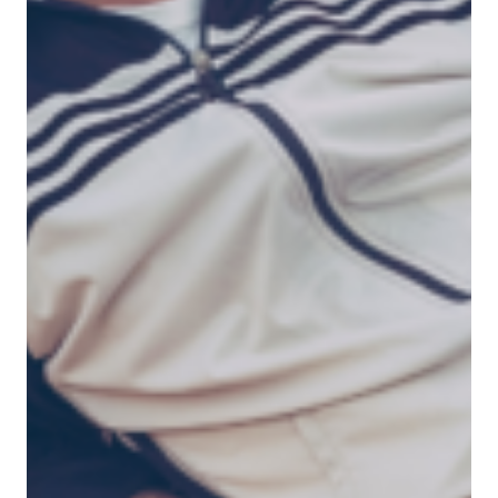
und die
Versicherung
ohne Mindestwert
sind nur einige der
Mehrwerte, die wir Ihnen als Experten und
Expertinnen für die Versicherung von Klassikern
bieten.
Durch den
Verzicht auf Schadenfreiheitsklassen
und die
Selbstbewertung
Ihres Klassikers (bis 80.000
Euro)
ist der Versicherungsabschluss beim Marktführer für die
Oldtimerversicherung für Sie nicht nur günstiger als die
klassische KFZ-Versicherung, Ihr Fahrzeug genießt nur so
auch vollständig den für Klassiker nötigen
Versicherungsschutz.
Übrigens
: Nach Abmeldung ist Ihr Fahrzeug darüber
hinaus weiterhin bis zu 18 Monate
beitragsfrei
abgesichert und sogar Folgekosten bei Tierbiss- und
Kurzschlussschäden sind bis 6.000 € bei OCC inklusive.
Mit dem OCC-Fahrerschutz schließen wir darüber hinaus
die Versorgungslücke für Fahrer mit einem Schutz von bis