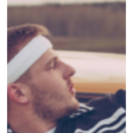
Die Versicherung für
Fahrzeuge aus den 80ern und
90ern vom Spezialisten
Wer in den 80er und 90er-Jahren aufwuchs, erinnert sich
bestimmt noch gut an lange Autofahrten in den Süden,
den Geruch der Polstersitze, das sanfte Brummen des
Kadetts, des Passats oder des 5er Touring BMWs und an
das besondere Lebensgefühl dieser Zeit.
Heute sind die Autos dieser Jahre echte Kultfahrzeuge,
denen wir bei OCC besondere Aufmerksamkeit schenken.
Nicht jedem ist bewusst, dass sein Fahrzeug ein
Youngtimer oder sogar schon Oldtimer ist und neben viel
Aufmerksamkeit auch eine besondere Versicherung
benötigt.
Die
Wertentwicklung
,
die
Versicherung des Wiederherstellungswertes