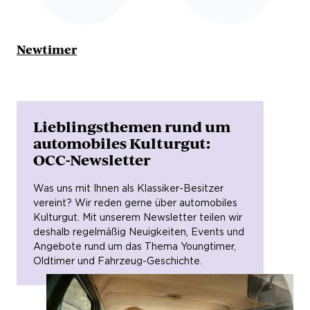
Lenkradschlössern bei Verlust oder Defekt des
Fahrzeugschlüssels bis 500 EUR je Versicherungsfall
(max. 1.000 EUR/Jahr).
Newtimer
GAP-Deckung
Wir ersetzen bei Leasing-Pkw die Differenz zwischen
offenem Leasing-Restbetrag und Restwert des
Fahrzeugs; ausgeschlossen sind fällige, unbezahlte
Lieblingsthemen rund um
Raten sowie Full-Service-Bestandteile (z. B.
Wartung, Reifen, Verschleiß). Leistungen Dritter oder
automobiles Kulturgut:
aus anderen Versicherungen gehen vor; Sie
OCC-Newsletter
informieren uns vor Ausgleich mit dem Leasinggeber
und legen erforderliche Unterlagen vor.
Was uns mit Ihnen als Klassiker-Besitzer
vereint? Wir reden gerne über automobiles
Sonderdeckungen für Elektro- und
Kulturgut. Mit unserem Newsletter teilen wir
Hybridfahrzeuge
deshalb regelmäßig Neuigkeiten, Events und
Wir bieten Sonderdeckungen für Elektro- und
Angebote rund um das Thema Youngtimer,
Hybridfahrzeuge; Details zu Umfang und
Oldtimer und Fahrzeug-Geschichte.
Entschädigungsgrenzen ergeben sich aus den
jeweiligen Bedingungen.