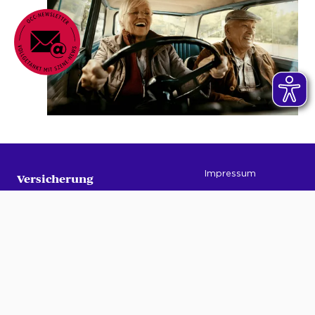
Transportmittelunfall
Wir ersetzen Schäden am Fahrzeug während der
Beförderung auf einem geeigneten Transportmittel,
wenn sie durch einen Unfall des Transportmittels
entstehen. Mitversichert sind auch Schäden beim Be-
und Entladen sowie beim Sichern des Fahrzeugs,
sofern dies nicht durch einen Transportdienstleister
erfolgt.
Leitungswasserschäden
Impressum
Versicherung
Datenschutz
Impressum
Erstinformation
Service
Vermittler
Datenschutz
Barrierefreiheit
Szenetreff