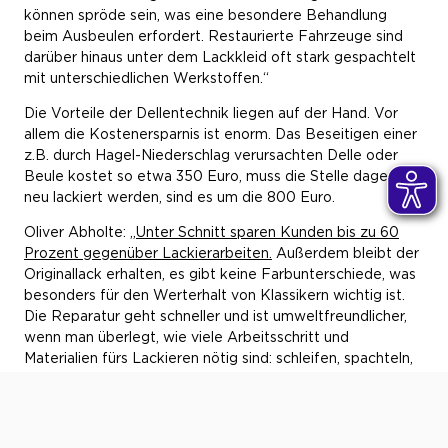
können spröde sein, was eine besondere Behandlung
beim Ausbeulen erfordert. Restaurierte Fahrzeuge sind
darüber hinaus unter dem Lackkleid oft stark gespachtelt
mit unterschiedlichen Werkstoffen.“
Die Vorteile der Dellentechnik liegen auf der Hand. Vor
allem die Kostenersparnis ist enorm. Das Beseitigen einer
z.B. durch Hagel-Niederschlag verursachten Delle oder
Beule kostet so etwa 350 Euro, muss die Stelle dagegen
neu lackiert werden, sind es um die 800 Euro.
Oliver Abholte: „
Unter Schnitt sparen Kunden bis zu 60
Prozent gegenüber Lackierarbeiten.
Außerdem bleibt der
Originallack erhalten, es gibt keine Farbunterschiede, was
besonders für den Werterhalt von Klassikern wichtig ist.
Die Reparatur geht schneller und ist umweltfreundlicher,
wenn man überlegt, wie viele Arbeitsschritt und
Materialien fürs Lackieren nötig sind: schleifen, spachteln,
grundieren, lackieren…“
Und wo findet man den Dellen-Doktor in Hamburg?