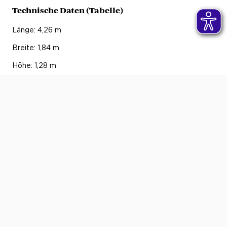
Technische Daten (Tabelle)
Länge: 4,26 m
Breite: 1,84 m
Höhe: 1,28 m
Radstand: 2,72 m
Motor: Sechszylinder-Boxermotor mit
Trockensumpfschmierung, Registeraufladung mit zwei
wassergekühlten KKK-Turboladern samt Ladeluftkühlern,
Hubraum 2849 ccm, Leistung 450 PS bei 6500 U/min,
Drehmoment 500 Nm
Beschleunigung: 3,7 Sekunden von 0 auf 100 km/h
(Messung „auto, motor und sport“, 1987)
Höchstgeschwindigkeit: 317 km/h
Bauzeit: 1986-1988