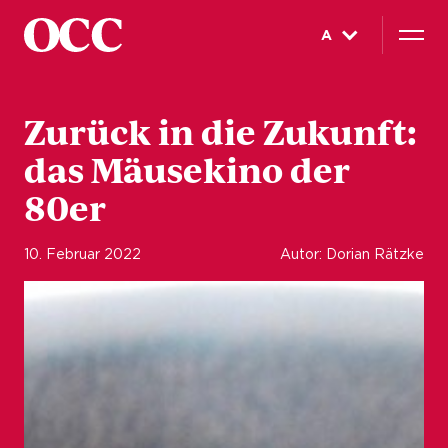
A
Zurück in die Zukunft:
das Mäusekino der
80er
10. Februar 2022
Autor: Dorian Rätzke