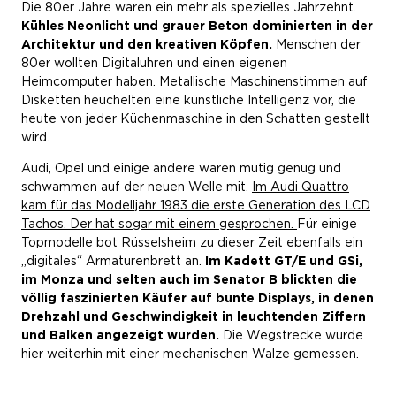
Die 80er Jahre waren ein mehr als spezielles Jahrzehnt.
Kühles Neonlicht und grauer Beton dominierten in der
Architektur und den kreativen Köpfen.
Menschen der
80er wollten Digitaluhren und einen eigenen
Heimcomputer haben. Metallische Maschinenstimmen auf
Disketten heuchelten eine künstliche Intelligenz vor, die
heute von jeder Küchenmaschine in den Schatten gestellt
wird.
Audi, Opel und einige andere waren mutig genug und
schwammen auf der neuen Welle mit.
Im Audi Quattro
kam für das Modelljahr 1983 die erste Generation des LCD
Tachos. Der hat sogar mit einem gesprochen.
Für einige
Topmodelle bot Rüsselsheim zu dieser Zeit ebenfalls ein
„digitales“ Armaturenbrett an.
Im Kadett GT/E und GSi,
im Monza und selten auch im Senator B blickten die
völlig faszinierten Käufer auf bunte Displays, in denen
Drehzahl und Geschwindigkeit in leuchtenden Ziffern
und Balken angezeigt wurden.
Die Wegstrecke wurde
hier weiterhin mit einer mechanischen Walze gemessen.