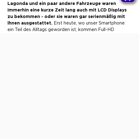
Lagonda und ein paar andere Fahrzeuge waren
immerhin eine kurze Zeit lang auch mit LCD Displays
zu bekommen - oder sie waren gar serienmäßig mit
ihnen ausgestattet.
Erst heute, wo unser Smartphone
ein Teil des Alltags geworden ist, kommen Full-HD
Displays und echte digitale Anzeigen in die
Armaturenbretter. Analoge Instrumente wirken jetzt fast
„gediegen“ und wertig. Man beachte schicke, runde
Zeituhren auf den Mittelkonsolen der Oberklasse, die
wieder wundervoll mechanisch ticken.
Die Tour in dem Opel Kadett mit „Mäusekino“, wie der
Volksmund das Display und den Bordcomputer liebevoll
nannte, ist wie eine Zeitreise in die Welt der ersten Star
Wars Filme. Die Angst vor den eigenständig arbeitenden
Supercomputern des Pentagon war allgegenwärtig. Am
Joystick ballerte man mit kleinen, pixeligen Raketen auf
größere, pixelige Raketen. Der High-Tech von damals
wirkt heute cool und liebenswert - wohl denen, die so
etwas zuhause in der Garage stehen haben.
Text: Jens Tanz