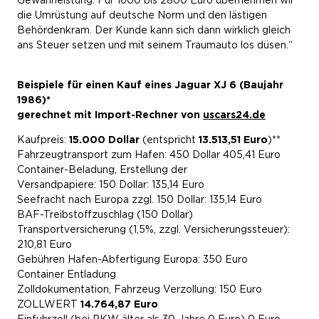
Gewährleistung. Für 1600 bis 2800 Euro übernehmen wir
die Umrüstung auf deutsche Norm und den lästigen
Behördenkram. Der Kunde kann sich dann wirklich gleich
ans Steuer setzen und mit seinem Traumauto los düsen.“
Beispiele für einen Kauf eines Jaguar XJ 6 (Baujahr
1986)*
gerechnet mit Import-Rechner von
uscars24.de
Kaufpreis:
15.000 Dollar
(entspricht
13.513,51 Euro
)**
Fahrzeugtransport zum Hafen: 450 Dollar 405,41 Euro
Container-Beladung, Erstellung der
Versandpapiere: 150 Dollar: 135,14 Euro
Seefracht nach Europa zzgl. 150 Dollar: 135,14 Euro
BAF-Treibstoffzuschlag (150 Dollar)
Transportversicherung (1,5%, zzgl. Versicherungssteuer):
210,81 Euro
Gebühren Hafen-Abfertigung Europa: 350 Euro
Container Entladung
Zolldokumentation, Fahrzeug Verzollung: 150 Euro
ZOLLWERT
14.764,87
Euro